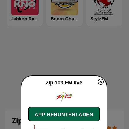
Jahkno Radio
Boom Champions 94.1 FM
StylzFM
Zip 103 FM live
APP HERUNTERLADEN
Zip 103 FM