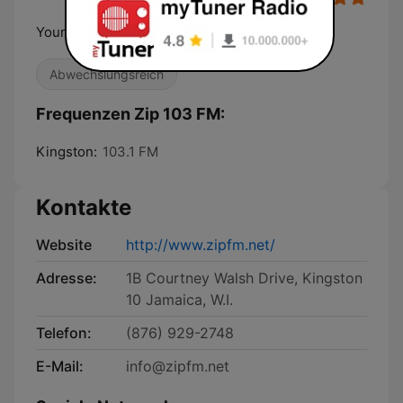
Your high energy station
Abwechslungsreich
Frequenzen Zip 103 FM:
Kingston:
103.1 FM
Kontakte
Website
http://www.zipfm.net/
Adresse:
1B Courtney Walsh Drive, Kingston
10 Jamaica, W.I.
Telefon:
(876) 929-2748
E-Mail:
info@zipfm.net