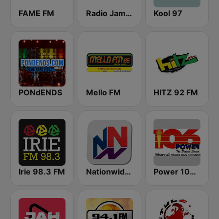
FAME FM
Radio Jamaica 94 FM
Kool 97
PONdENDS
Mello FM
HITZ 92 FM
Irie 98.3 FM
Nationwide News Network
Power 106.1 FM