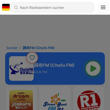
Sender
調布FM (Chofu FM)
調布FM (Chofu FM)
83.8 FM