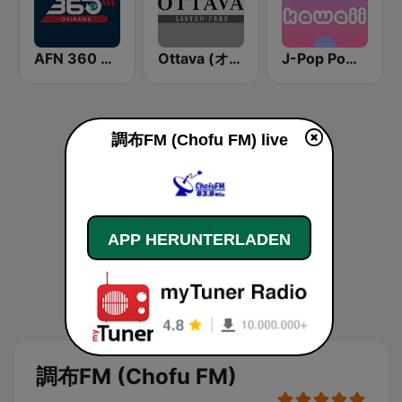
AFN 360 Okinawa (Japan Only)
Ottava (オッターヴァ)
J-Pop Powerplay Kawaii
調布FM (Chofu FM) live
APP HERUNTERLADEN
調布FM (Chofu FM)