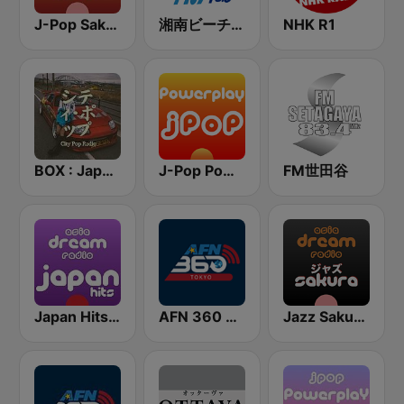
J-Pop Sakura 懐かしい
湘南ビーチFM (Shonan Beach FM)
NHK R1
BOX : Japan City Pop -日本のシティポップ
J-Pop Powerplay
FM世田谷
Japan Hits - Asia DREAM Radio
AFN 360 Tokyo (Japan Only)
Jazz Sakura - asia DREAM radio