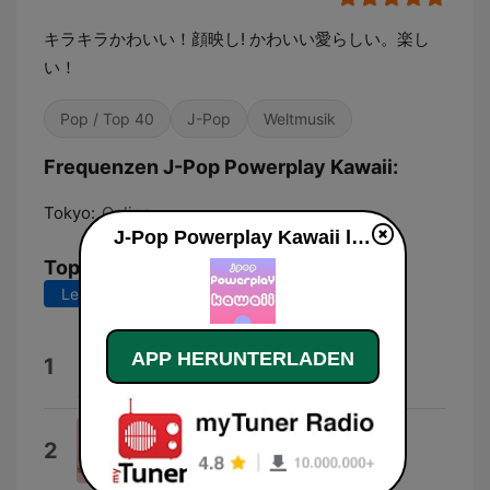
キラキラかわいい！顔映し! かわいい愛らしい。楽し
い！
Pop / Top 40
J-Pop
Weltmusik
Frequenzen J-Pop Powerplay Kawaii:
Tokyo:
Online
J-Pop Powerplay Kawaii live
Top-Songs
Letzte 7 Tage
Letzte 30 Tage
ハッピーバースデーソング
APP HERUNTERLADEN
1
Band Ja Nai Mon! Max Nakayoshi
ハピチョコ
2
FRUITS ZIPPER