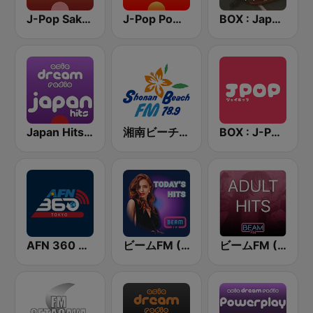
J-Pop Sakura 懐かしい
J-Pop Powerplay
BOX : Japan City Pop -日本のシティポップ
Japan Hits - Asia DREAM Radio
湘南ビーチFM (Shonan Beach FM)
BOX : J-POP Radio - ジェイポップ 無線
AFN 360 Tokyo (Japan Only)
ビームFM (Beam FM)
ビームFM (Beam FM) - Adult Hits