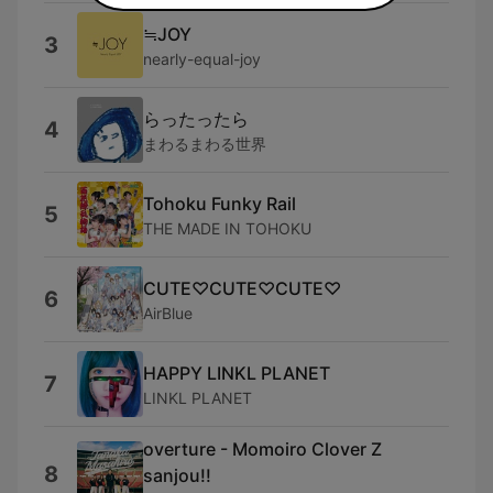
≒JOY
3
nearly-equal-joy
らったったら
4
まわるまわる世界
Tohoku Funky Rail
5
THE MADE IN TOHOKU
CUTE♡CUTE♡CUTE♡
6
AirBlue
HAPPY LINKL PLANET
7
LINKL PLANET
overture - Momoiro Clover Z
8
sanjou!!