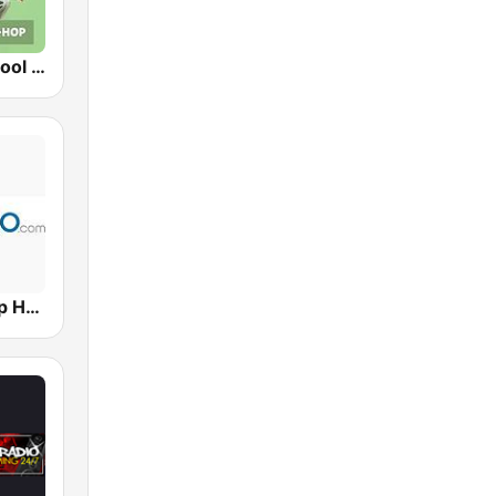
RPR1. Oldschool Hip-Hop
Hits Radio Hip Hop / RnB