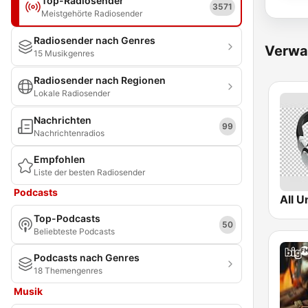
Top-Radiosender
3571
Meistgehörte Radiosender
Radiosender nach Genres
Verwa
15 Musikgenres
Radiosender nach Regionen
Lokale Radiosender
Nachrichten
99
Nachrichtenradios
Empfohlen
Liste der besten Radiosender
Podcasts
Top-Podcasts
50
Beliebteste Podcasts
Podcasts nach Genres
18 Themengenres
Musik