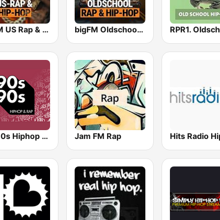
bigFM US Rap & Hip-Hop
bigFM Oldschool Rap & Hip-Hop
90s90s Hiphop & Rap
Jam FM Rap