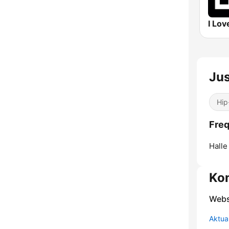
I Lov
Jus
Hip
Freq
Halle
Ko
Webs
Aktua