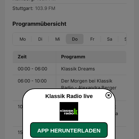
Stuttgart:
103.9 FM
Programmübersicht
Mo
Di
Mi
Do
Fr
Sa
So
Zeit
Programm
00:00 - 06:00
Klassik Dreams
06:00 - 10:00
Der Morgen bei Klassik
Radio - Alexandra Berger
und Thomas Ohrner
Klassik Radio live
10:00 - 15:00
Geniessen bei der Arbeit
mit Klassik Radio - Svenja
Sellnow
APP HERUNTERLADEN
15:00 - 20:00
Die Holger - Wemhoff -