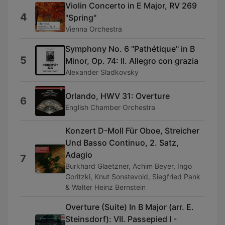
Violin Concerto in E Major, RV 269
4
"Spring"
Vienna Orchestra
Symphony No. 6 "Pathétique" in B
5
Minor, Op. 74: II. Allegro con grazia
Alexander Sladkovsky
Orlando, HWV 31: Overture
6
English Chamber Orchestra
Konzert D-Moll Für Oboe, Streicher
Und Basso Continuo, 2. Satz,
Adagio
7
Burkhard Glaetzner, Achim Beyer, Ingo
Goritzki, Knut Sonstevold, Siegfried Pank
& Walter Heinz Bernstein
Overture (Suite) In B Major (arr. E.
Steinsdorf): VII. Passepied I -