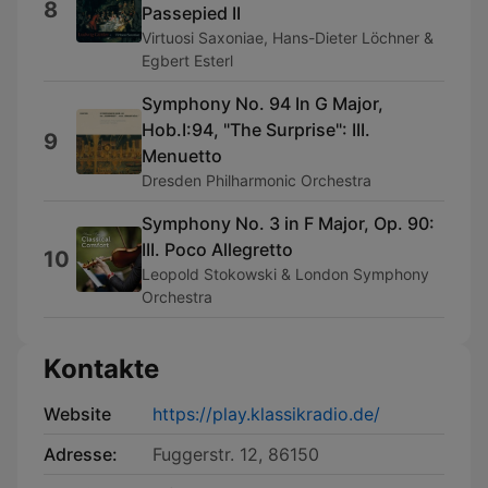
8
Passepied II
Virtuosi Saxoniae, Hans-Dieter Löchner &
Egbert Esterl
Symphony No. 94 In G Major,
Hob.I:94, "The Surprise": III.
9
Menuetto
Dresden Philharmonic Orchestra
Symphony No. 3 in F Major, Op. 90:
III. Poco Allegretto
10
Leopold Stokowski & London Symphony
Orchestra
Kontakte
Website
https://play.klassikradio.de/
Adresse:
Fuggerstr. 12, 86150