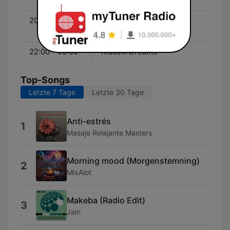
Show - Holger Wemhoff
20:00 - 22:00
Klassic Radio Cinema
Show - Florian Schmidt
22:00 - 00:00
Klassik Dreams
Top-Songs
Letzte 7 Tage
Letzte 30 Tage
Anti-estrés
1
Masaje Relajante Masters
Morning mood (Morgenstemning)
2
MixAlot
Makeba (Radio Edit)
3
Jain