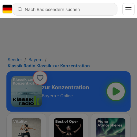
Sender
Bayern
Klassik Radio Klassik zur Konzentration
k Radio Klassik zur Konzentration
Bayern - Online