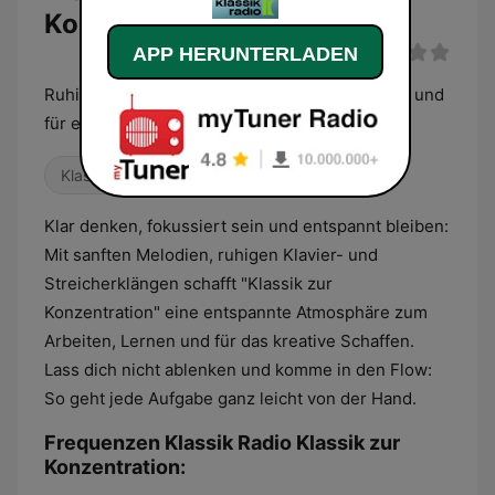
Konzentration Live
APP HERUNTERLADEN
Ruhige klassische Musik zum Arbeiten, Lernen und
für eine bessere Konzentration.
Klassisch
Klar denken, fokussiert sein und entspannt bleiben:
Mit sanften Melodien, ruhigen Klavier- und
Streicherklängen schafft "Klassik zur
Konzentration" eine entspannte Atmosphäre zum
Arbeiten, Lernen und für das kreative Schaffen.
Lass dich nicht ablenken und komme in den Flow:
So geht jede Aufgabe ganz leicht von der Hand.
Frequenzen Klassik Radio Klassik zur
Konzentration: