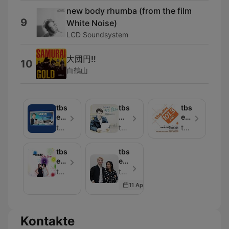
new body rhumba (from the film
9
White Noise)
LCD Soundsystem
大団円!!
10
白鶴山
tbs
tbs
tbs
eFM
가
eFM
Primetime
슴
Highlights
tbs eFM
tbs 교통방송
tbs eFM
에
(101.3MHz)
담
tbs
tbs
아
eFM
eFM
온
K-
The
tbs eFM
tbs eFM - Folge 1786
작
Popular
Wake
은
11 Apr 2018
with
Up
목
As
Crew
소
One
리
Kontakte