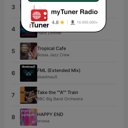
Stars Love Mambo
3
Jeon Chang Yeop & MAMAGORILLA
Mombasa
4
Hans Zimmer
Tropical Cafe
5
Bossa Jazz Crew
FML (Extended Mix)
6
deadmau5
Take the ""A"" Train
7
BBC Big Band Orchestra
HAPPY END
8
orussa