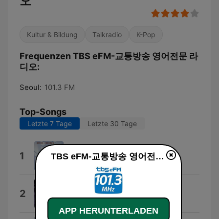
오
Kultur & Bildung
Talkradio
K-Pop
Frequenzen TBS eFM-교통방송 영어전문 라
디오:
Seoul:
101.3 FM
Top-Songs
Letzte 7 Tage
Letzte 30 Tage
London Underground
1
TBS eFM-교통방송 영어전문 라디오 live
Gregg Karukas
い・の・ち
2
住友紀人
APP HERUNTERLADEN