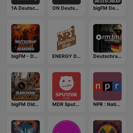
1A Deutsch Rap
ON Deutsch Rap
bigFM Deutschrap
bigFM - Deutschrap rasiert brandeu
ENERGY Deutschrap
Deutschrap Classic yb rautemusik
bigFM Oldschool Deutschrap
MDR Sputnik Club
NPR : National Public Radio