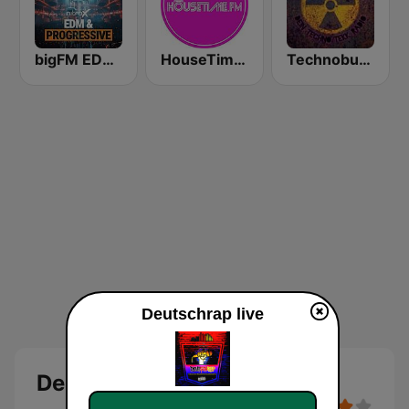
bigFM EDM & Progressive
HouseTime.FM
Technobunker FM
Deutschrap live
Deutschrap Live