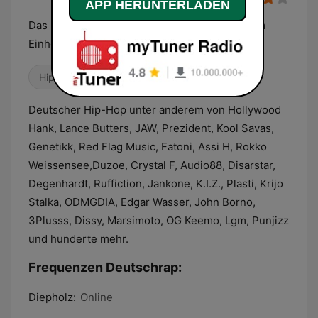
APP HERUNTERLADEN
Das Deutschrap Radio. Schluss mit Mainstream
Einheitsbrei!
Hip-Hop
Deutscher Hip-Hop unter anderem von Hollywood
Hank, Lance Butters, JAW, Prezident, Kool Savas,
Genetikk, Red Flag Music, Fatoni, Assi H, Rokko
Weissensee,Duzoe, Crystal F, Audio88, Disarstar,
Degenhardt, Ruffiction, Jankone, K.I.Z., Plasti, Krijo
Stalka, ODMGDIA, Edgar Wasser, John Borno,
3Plusss, Dissy, Marsimoto, OG Keemo, Lgm, Punjizz
und hunderte mehr.
Frequenzen Deutschrap:
Diepholz:
Online