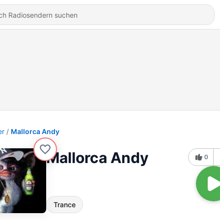
er
Mallorca Andy
Mallorca Andy
0
Trance