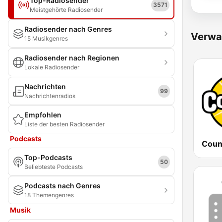
Top-Radiosender
3571
Meistgehörte Radiosender
Radiosender nach Genres
Verwa
15 Musikgenres
Radiosender nach Regionen
Lokale Radiosender
Nachrichten
99
Nachrichtenradios
Empfohlen
Liste der besten Radiosender
Podcasts
Coun
Top-Podcasts
50
Beliebteste Podcasts
Podcasts nach Genres
18 Themengenres
Musik