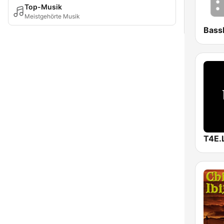
Top-Musik
Meistgehörte Musik
Bass