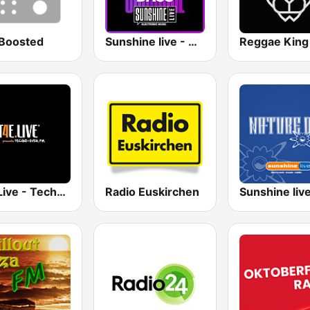
Boosted
Sunshine live - Drum N Bass
T4E.Live - Techno4Ever.FM
Radio Euskirchen