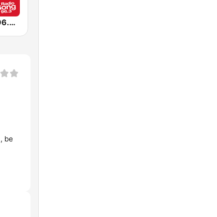
Radio Gong 96.3 - Oktoberfest Radio
, be
,