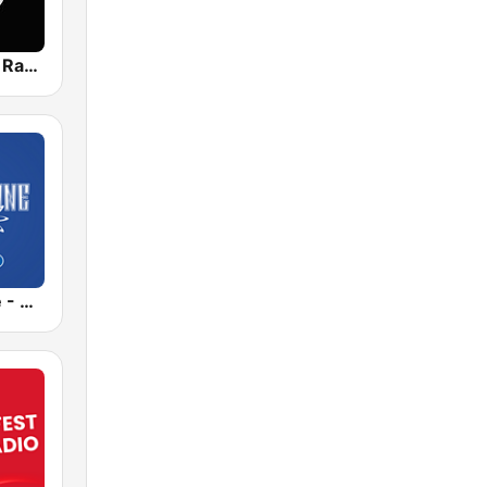
Reggae King Radio
Sunshine live - Nature One