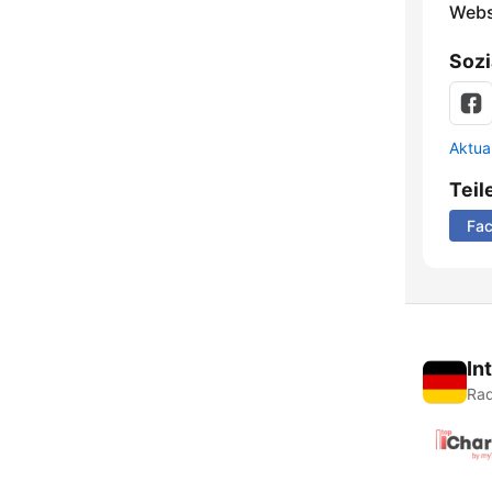
Webs
Sozi
Aktua
Teil
Fa
In
Rad