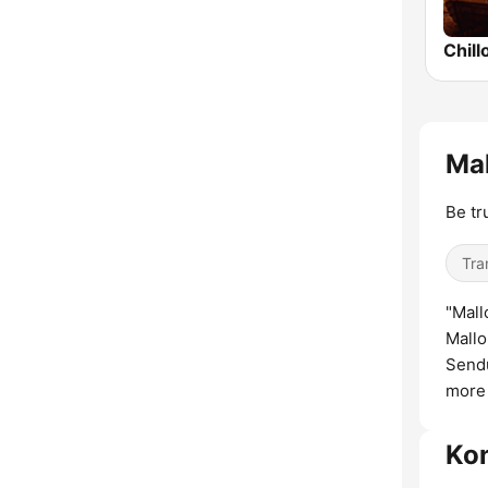
Chill
Mal
Be tr
Tra
"Mall
Mallo
Sendu
more 
Ko