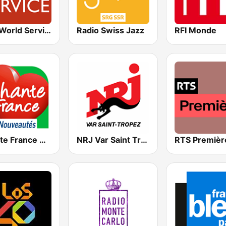
BBC World Service
Radio Swiss Jazz
RFI Monde
Chante France Nouveautés
NRJ Var Saint Tropez
RTS Premièr