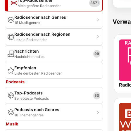
Top-Radiosender
3571
Meistgehörte Radiosender
Radiosender nach Genres
Verwa
15 Musikgenres
Radiosender nach Regionen
Lokale Radiosender
Nachrichten
99
Nachrichtenradios
Empfohlen
Liste der besten Radiosender
Podcasts
Radi
Top-Podcasts
50
Beliebteste Podcasts
Podcasts nach Genres
18 Themengenres
Musik