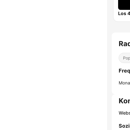
Ra
Pop
Fre
Mona
Ko
Webs
Sozi