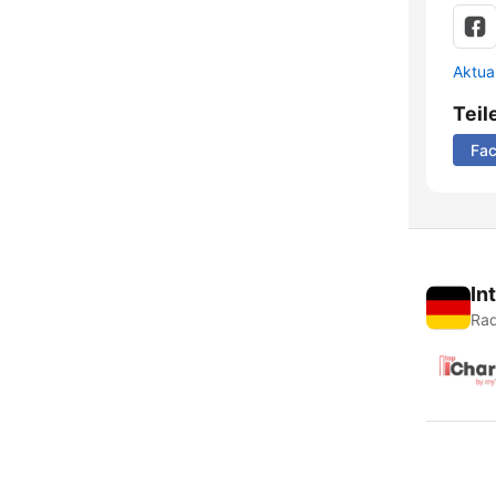
Aktua
Teil
Fa
In
Rad