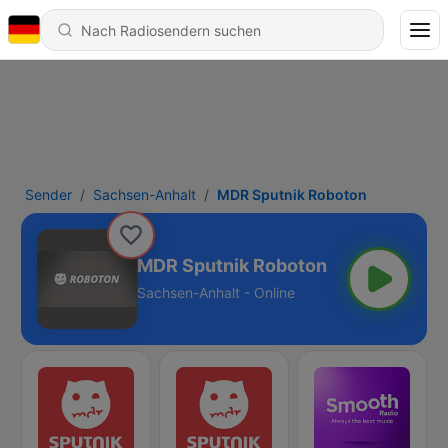
Sender
Sachsen-Anhalt
MDR Sputnik Roboton
MDR Sputnik Roboton
Sachsen-Anhalt - Online