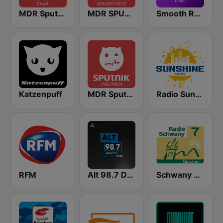
MDR Sputnik Club
MDR SPUTNIK Soundcheck
Smooth Radio London
Katzenpuff
MDR Sputnik Firstplay
Radio Sunshine
RFM
Alt 98.7 Detroit
Schwany 7 Märchen & Kinderradio