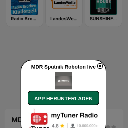
Radio Brocken Kinderzeit
LandesWelle Thüringen
SUNSHINE LIVE - House
MDR Sputnik Roboton live
APP HERUNTERLADEN
MDR Sputnik Roboton Live