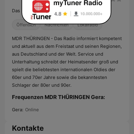
Das Radio
Öffentlich
Nachrichten
Lokalradio
MDR THÜRINGEN - Das Radio informiert kompetent
und aktuell aus dem Freistaat und seinen Regionen,
aus Deutschland und der Welt. Service und
Unterhaltung schreibt der Heimatsender groß und
spielt die beliebtesten internationalen Oldies der
60er und 70er Jahre sowie die bekanntesten
Schlager der 80er und 90er.
Frequenzen MDR THÜRINGEN Gera:
Gera:
Online
Kontakte