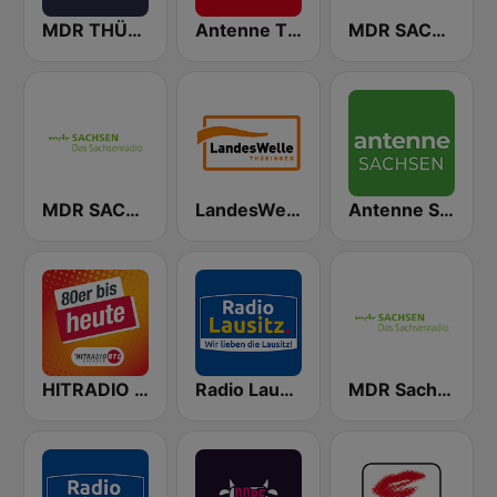
MDR THÜRINGEN Erfurt
Antenne Thüringen
MDR SACHSEN-ANHALT Magdeburg
MDR SACHSEN Dresden
LandesWelle Thüringen
Antenne Sachsen
HITRADIO RTL 80er bis heute
Radio Lausitz
MDR Sachsen Chemnitz