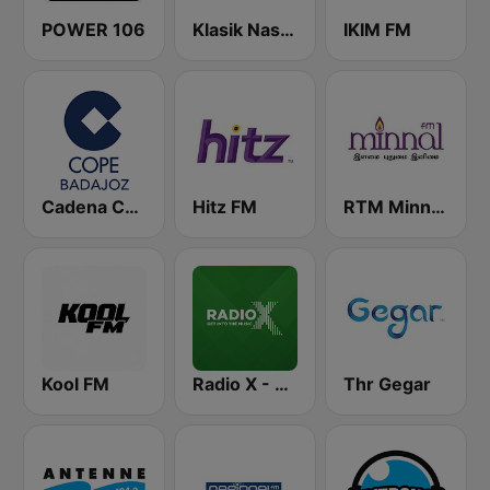
POWER 106
Klasik Nasional FM
IKIM FM
Cadena COPE Badajoz
Hitz FM
RTM Minnal FM
Kool FM
Radio X - London
Thr Gegar