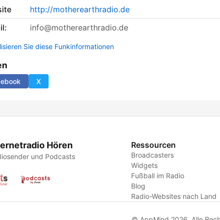
ite
http://motherearthradio.de
l:
info@motherearthradio.de
lisieren Sie diese Funkinformationen
en
cebook
X
ternetradio Hören
Ressourcen
Broadcasters
iosender und Podcasts
Widgets
Fußball im Radio
Blog
Radio-Websites nach Land
© AppMind 2026. Alle Rech