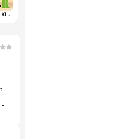
Klassik Radio Klassik Dreams
t
 –