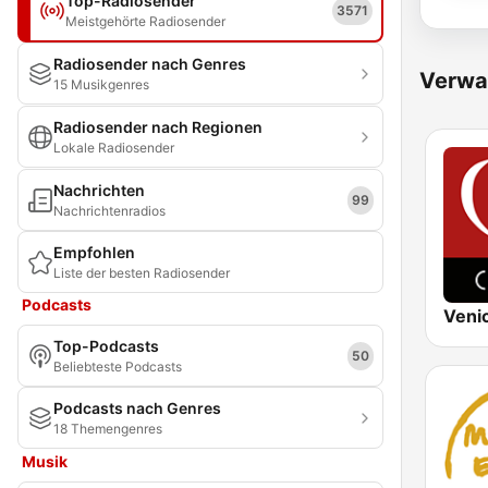
Top-Radiosender
3571
Meistgehörte Radiosender
Radiosender nach Genres
Verwa
15 Musikgenres
Radiosender nach Regionen
Lokale Radiosender
Nachrichten
99
Nachrichtenradios
Empfohlen
Liste der besten Radiosender
Podcasts
Top-Podcasts
50
Beliebteste Podcasts
Podcasts nach Genres
18 Themengenres
Musik