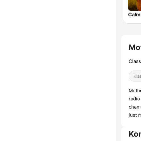
Mot
Class
Kla
Mothe
radio
chann
just 
Ko