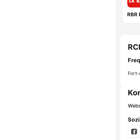
RBR 
RC
Freq
Fort-
Ko
Webs
Sozi