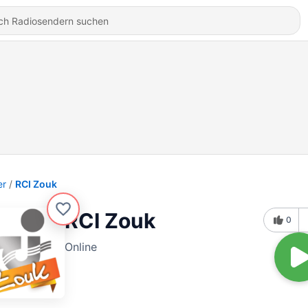
er
RCI Zouk
RCI Zouk
0
Online