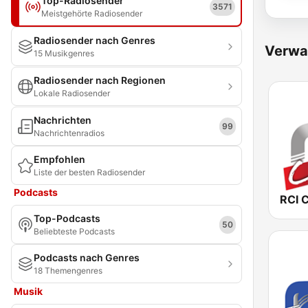
Top-Radiosender
3571
Meistgehörte Radiosender
Radiosender nach Genres
Verwa
15 Musikgenres
Radiosender nach Regionen
Lokale Radiosender
Nachrichten
99
Nachrichtenradios
Empfohlen
Liste der besten Radiosender
Podcasts
RCI 
Top-Podcasts
50
Beliebteste Podcasts
Podcasts nach Genres
18 Themengenres
Musik