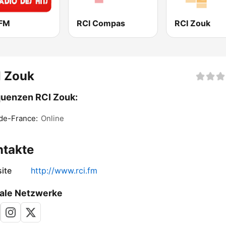
FM
RCI Compas
RCI Zouk
I Zouk
uenzen RCI Zouk:
de-France:
Online
ntakte
ite
http://www.rci.fm
ale Netzwerke