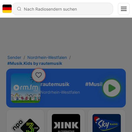
Sender
Nordrhein-Westfalen
#Musik.Kids by rautemusik
#Musik.Kids by rautemusik
Nordrhein-Westfalen