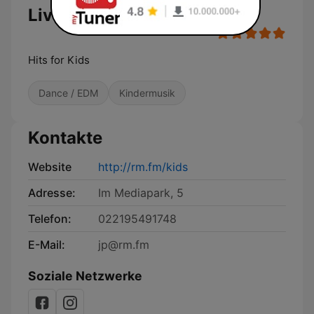
Live
Hits for Kids
Dance / EDM
Kindermusik
Kontakte
Website
http://rm.fm/kids
Adresse:
Im Mediapark, 5
Telefon:
022195491748
E-Mail:
jp@rm.fm
Soziale Netzwerke