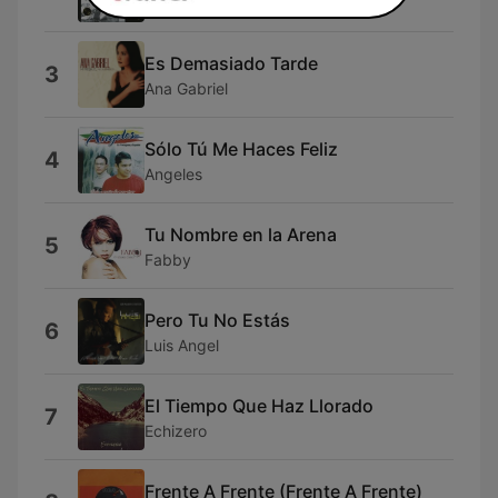
Leo Dan
Es Demasiado Tarde
3
Ana Gabriel
Sólo Tú Me Haces Feliz
4
Angeles
Tu Nombre en la Arena
5
Fabby
Pero Tu No Estás
6
Luis Angel
El Tiempo Que Haz Llorado
7
Echizero
Frente A Frente (Frente A Frente)