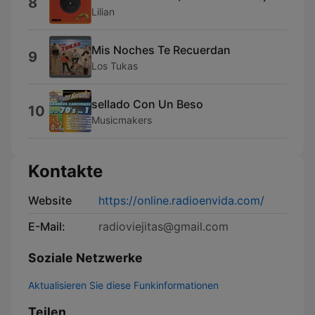
8
Lilian
Mis Noches Te Recuerdan
9
Los Tukas
sellado Con Un Beso
10
Musicmakers
Kontakte
Website
https://online.radioenvida.com/
E-Mail:
radioviejitas@gmail.com
Soziale Netzwerke
Aktualisieren Sie diese Funkinformationen
Teilen