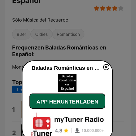
Español
Sólo Música del Recuerdo
80er
Oldies
Romantisch
Frequenzen Baladas Románticas en
Español:
Monterrey:
Online
Baladas Románticas en Español live
Top-Songs
Letzte 7 Tage
Letzte 30 Tage
APP HERUNTERLADEN
Prometimos no Llorar
1
IscoHm
Mary Es Mi Amor
2