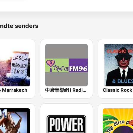
ndte senders
o Marrakech
中廣音樂網 i Radio FM96.3