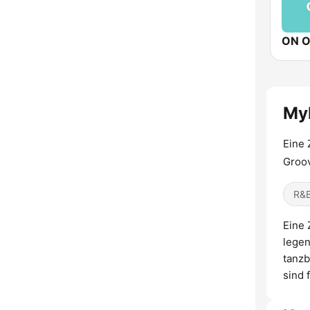
ON O
MyH
Eine 
Groov
R&B
Eine 
legen
tanzb
sind 