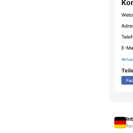
Ko
Webs
Adre
Telef
E-Mai
Aktua
Teil
Fa
In
Rad