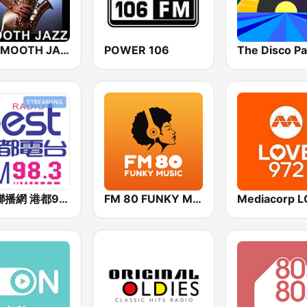
101 SMOOTH JAZZ
POWER 106
好事聯播網 港都983 Best Radio FM98.3
FM 80 FUNKY MUSIC