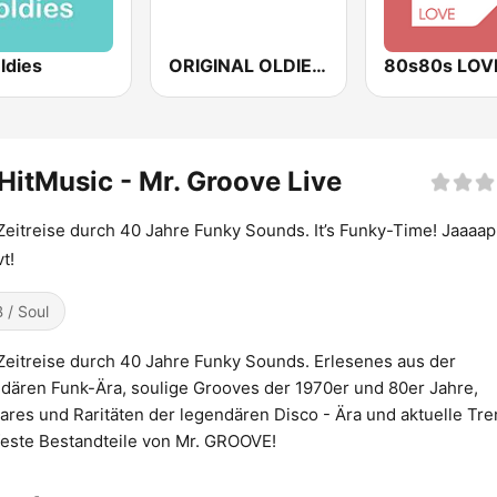
ldies
ORIGINAL OLDIES - CLASSIC HITS RADIO
80s80s LOV
itMusic - Mr. Groove Live
Zeitreise durch 40 Jahre Funky Sounds. It’s Funky-Time! Jaaaap
t!
 / Soul
Zeitreise durch 40 Jahre Funky Sounds. Erlesenes aus der
dären Funk-Ära, soulige Grooves der 1970er und 80er Jahre,
ares und Raritäten der legendären Disco - Ära und aktuelle Tr
feste Bestandteile von Mr. GROOVE!