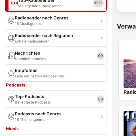
Top-Radiosender
3571
Meistgehörte Radiosender
Radiosender nach Genres
15 Musikgenres
Verwa
Radiosender nach Regionen
Lokale Radiosender
Nachrichten
99
Nachrichtenradios
Empfohlen
Liste der besten Radiosender
Podcasts
Radi
Top-Podcasts
50
Beliebteste Podcasts
Podcasts nach Genres
18 Themengenres
Musik