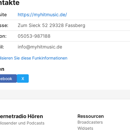
ntakte
ite
https://myhitmusic.de/
sse:
Zum Sieck 52 29328 Fassberg
on:
05053-987188
l:
info@myhitmusic.de
lisieren Sie diese Funkinformationen
en
cebook
X
ternetradio Hören
Ressourcen
Broadcasters
iosender und Podcasts
Widgets