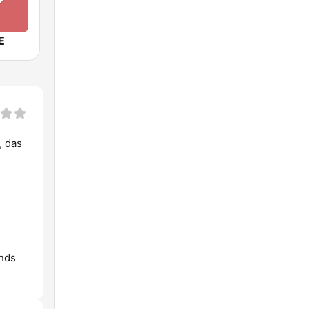
E
, das
ends