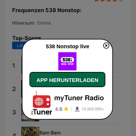
Frequenzen 538 Nonstop:
Hilversum:
Online
Top-Songs
Letzte 7 Tage
Letzte 30 Tage
538 Nonstop live
Flicker
1
Niall Horan
APP HERUNTERLADEN
Kingdom of Fear
2
East Cameron Folkcore
Dai Dai Dai
3
Robertino
Bam Bam
4