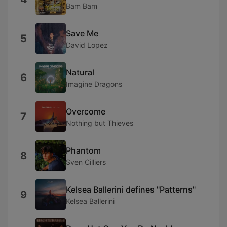
Bam Bam
Save Me
5
David Lopez
Natural
6
Imagine Dragons
Overcome
7
Nothing but Thieves
Phantom
8
Sven Cilliers
Kelsea Ballerini defines "Patterns"
9
Kelsea Ballerini