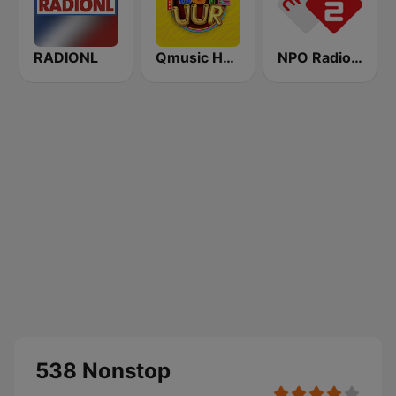
RADIONL
Qmusic Het Foute Uur
NPO Radio 2
538 Nonstop