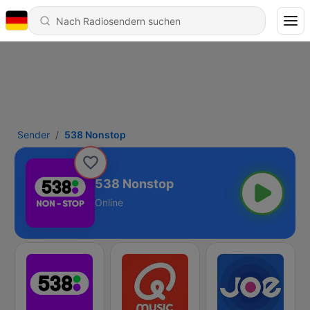
Sender
538 Nonstop
538 Nonstop
Online