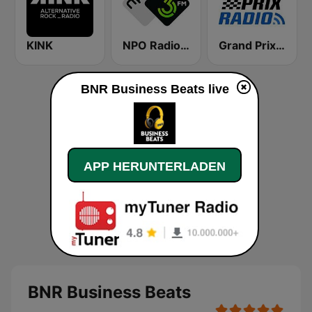
KINK
NPO Radio 3FM
Grand Prix Radio
BNR Business Beats live
APP HERUNTERLADEN
BNR Business Beats