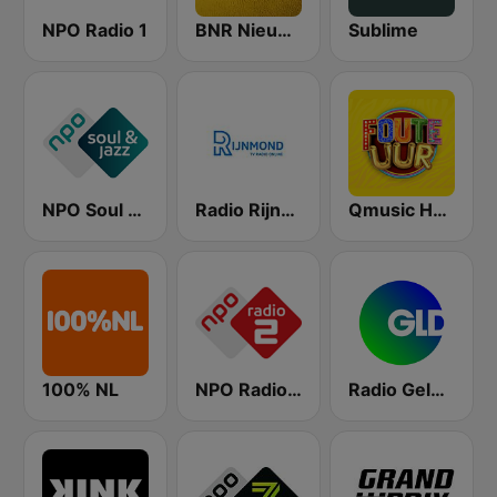
NPO Radio 1
BNR Nieuwsradio
Sublime
NPO Soul & Jazz
Radio Rijnmond FM 93.4
Qmusic Het Foute Uur
100% NL
NPO Radio 2
Radio Gelderland