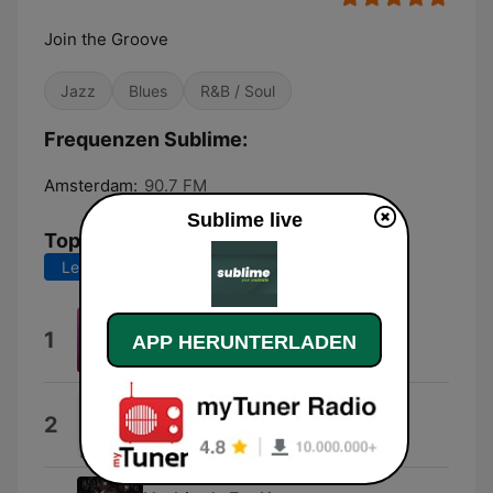
Join the Groove
Jazz
Blues
R&B / Soul
Frequenzen Sublime:
Amsterdam:
90.7 FM
Sublime live
Top-Songs
Letzte 7 Tage
Letzte 30 Tage
Dangerously Easy
1
APP HERUNTERLADEN
Olivia Dean
MAYBE.
2
SIENNA SPIRO