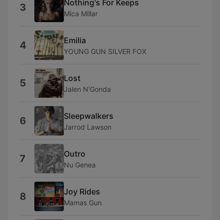
Nothing's For Keeps
3
Mica Millar
Emilia
4
YOUNG GUN SILVER FOX
Lost
5
Jalen N'Gonda
Sleepwalkers
6
Jarrod Lawson
Outro
7
Nu Genea
Joy Rides
8
Mamas Gun