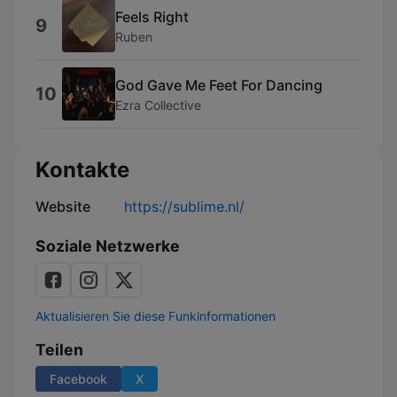
Feels Right
9
Ruben
God Gave Me Feet For Dancing
10
Ezra Collective
Kontakte
Website
https://sublime.nl/
Soziale Netzwerke
Aktualisieren Sie diese Funkinformationen
Teilen
Facebook
X