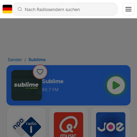
Sender
Sublime
Sublime
90.7 FM