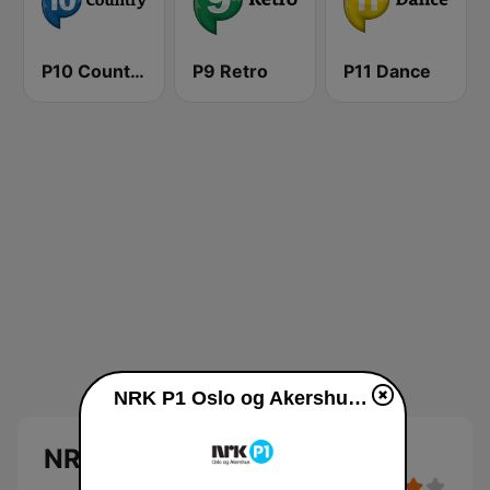
P10 Country
P9 Retro
P11 Dance
NRK P1 Oslo og Akershus live
NRK P1 Oslo og Akershus