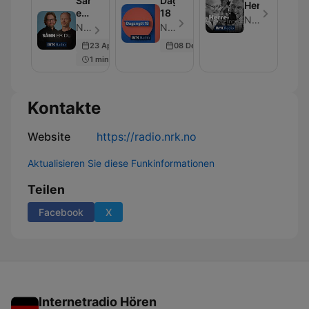
Sånn
Dagsnytt
Herreavdelin
er
18
NRK
du
NRK - Folge 5
NRK - Folge 3
23 Apr 2024
08 Dec 2025
1 min
Kontakte
Website
https://radio.nrk.no
Aktualisieren Sie diese Funkinformationen
Teilen
Facebook
X
Internetradio Hören