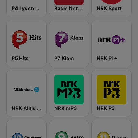
P4 Lyden av Norge
Radio Norge
NRK Sport
P5 Hits
P7 Klem
NRK P1+
NRK Alltid Nyheter
NRK mP3
NRK P3