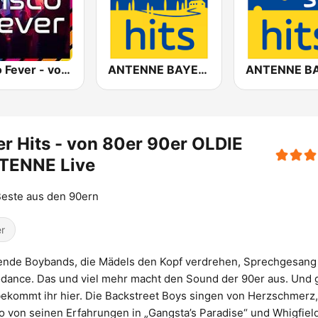
Disco Fever - von 80er 90er OLDIE ANTENNE
ANTENNE BAYERN Italo Hits
r Hits - von 80er 90er OLDIE
TENNE Live
este aus den 90ern
r
ende Boybands, die Mädels den Kopf verdrehen, Sprechgesang
dance. Das und viel mehr macht den Sound der 90er aus. Und
ekommt ihr hier. Die Backstreet Boys singen von Herzschmerz,
o von seinen Erfahrungen in „Gangsta’s Paradise“ und Whigfiel