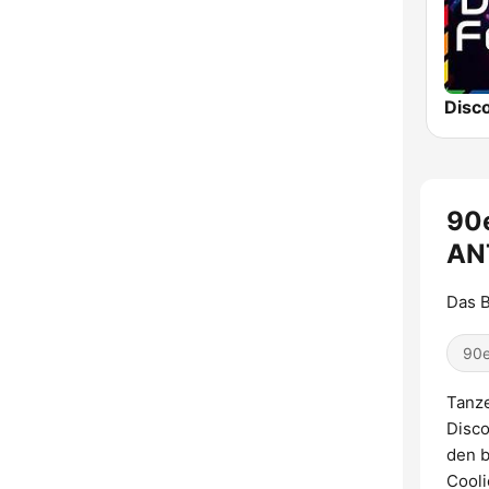
90e
AN
Das B
90e
Tanz
Disco
den b
Cooli