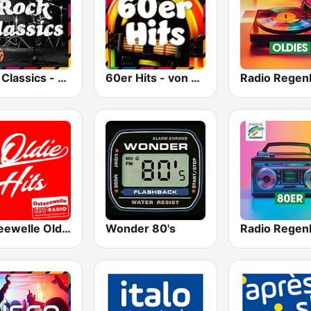
Rock Classics - von 80er 90er OLDIE ANTENNE
60er Hits - von 80er 90er OLDIE ANTENNE
Ostseewelle Oldie Hits
Wonder 80's