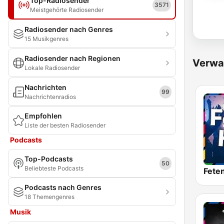
Top-Radiosender
3571
Meistgehörte Radiosender
Radiosender nach Genres
15 Musikgenres
Radiosender nach Regionen
Verwa
Lokale Radiosender
Nachrichten
99
Nachrichtenradios
Empfohlen
Liste der besten Radiosender
Podcasts
Top-Podcasts
50
Beliebteste Podcasts
Podcasts nach Genres
18 Themengenres
Musik