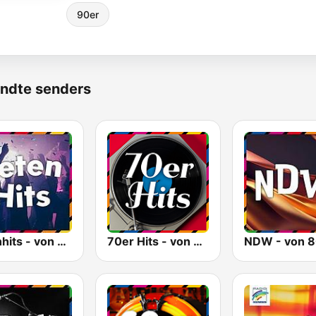
90er
ndte senders
Fetenhits - von 80er 90er OLDIE ANTENNE
70er Hits - von 80er 90er OLDIE ANTENNE