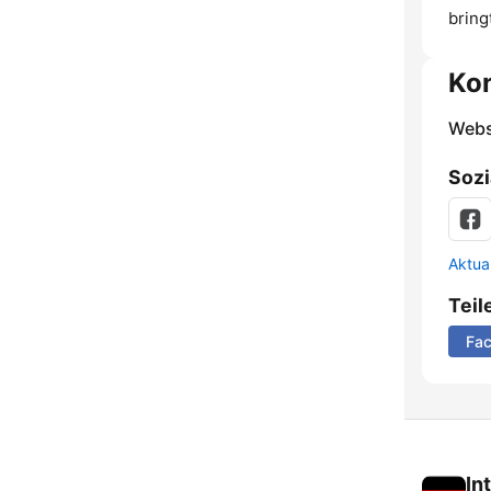
bring
Ko
Webs
Sozi
Aktua
Teil
Fa
In