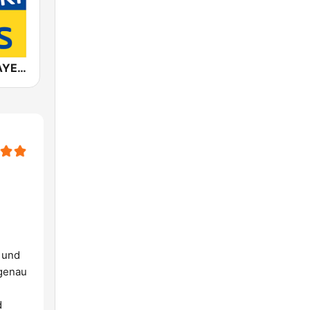
ANTENNE BAYERN Après-Ski Hits
 und
 genau
d