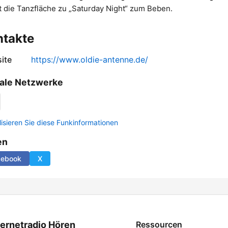
t die Tanzfläche zu „Saturday Night“ zum Beben.
ntakte
ite
https://www.oldie-antenne.de/
ale Netzwerke
lisieren Sie diese Funkinformationen
en
cebook
X
ternetradio Hören
Ressourcen