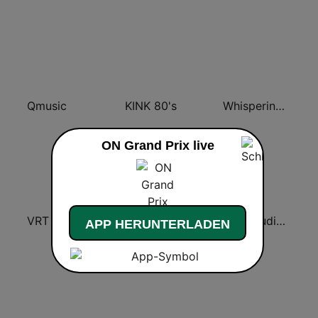
Qmusic
KINK 80's
Whisperings: Solo Piano Radio
ON Grand Prix live
VRT Klara Continuo
KINK 90's
VRT Studio Brussel
APP HERUNTERLADEN