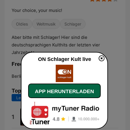
Your choice, your music!
Oldies
Weltmusik
Schlager
Aber bitte mit Schlager! Hier sind die
deutschsprachigen Kulthits der letzten vier
Jahrzehnte.
ON Schlager Kult live
Frequenzen ON Schlager Kult:
Berlin:
Online
Top-Songs
APP HERUNTERLADEN
Letzte 7 Tage
Letzte 30 Tage
Flieger
1
Nino de Angelo