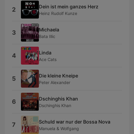
Dein ist mein ganzes Herz
2
Heinz Rudolf Kunze
Michaela
3
Bata Illic
Linda
4
Ace Cats
Die kleine Kneipe
5
Peter Alexander
Dschinghis Khan
6
Dschinghis Khan
Schuld war nur der Bossa Nova
7
Manuela & Wolfgang