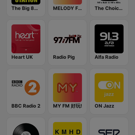
The Big 80s Station
MELODY FM
The Choice - 80's Hair & 80's Hits
Heart UK
Radio Pig
Alfa Radio
BBC Radio 2
MY FM 好玩!
ON Jazz