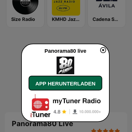
Size Radio
KMHD Jazz Radio 89.1
Cadena SER Ávila
Panorama80 live
APP HERUNTERLADEN
Panorama80 Live