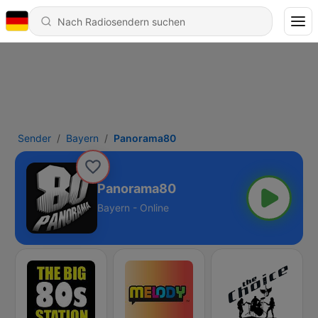
Sender
Bayern
Panorama80
Panorama80
Bayern - Online