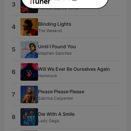
Stress
3
Patricio Suarez Vertiz
Blinding Lights
4
The Weeknd
Until I Found You
5
Stephen Sanchez
Will We Ever Be Ourselves Again
6
Hammock
Please Please Please
7
Sabrina Carpenter
Die With A Smile
8
Lady Gaga