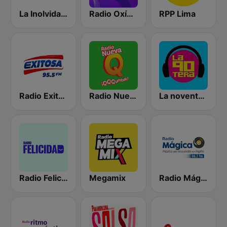
La Inolvidable
Radio Oxígeno
RPP Lima
Radio Exitosa
Radio Nueva Q
La noventera
Radio Felicidad
Megamix
Radio Mágica 88.3 FM