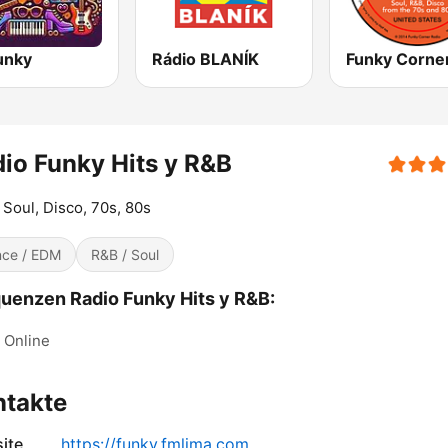
unky
Rádio BLANÍK
io Funky Hits y R&B
 Soul, Disco, 70s, 80s
ce / EDM
R&B / Soul
uenzen Radio Funky Hits y R&B:
Online
ntakte
ite
https://funky.fmlima.com