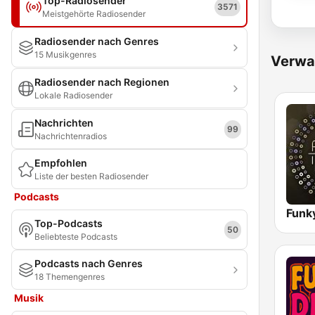
Top-Radiosender
3571
Meistgehörte Radiosender
Radiosender nach Genres
15 Musikgenres
Verwa
Radiosender nach Regionen
Lokale Radiosender
Nachrichten
99
Nachrichtenradios
Empfohlen
Liste der besten Radiosender
Podcasts
Funk
Top-Podcasts
50
Beliebteste Podcasts
Podcasts nach Genres
18 Themengenres
Musik