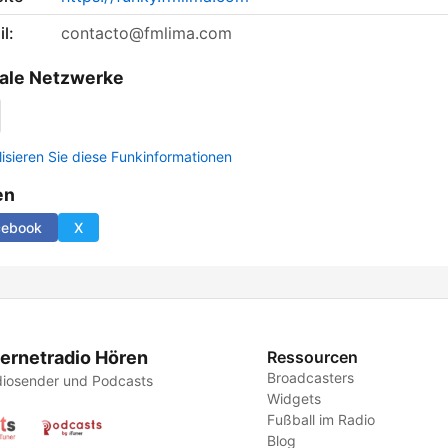
l:
contacto@fmlima.com
ale Netzwerke
lisieren Sie diese Funkinformationen
en
cebook
X
ternetradio Hören
Ressourcen
Broadcasters
iosender und Podcasts
Widgets
Fußball im Radio
Blog