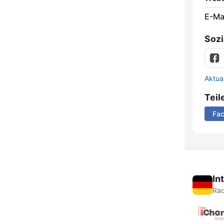
E-Mai
Sozi
Aktua
Teil
Fa
In
Rad