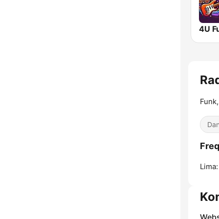
4U F
Rad
Funk,
Dan
Freq
Lima:
Ko
Webs