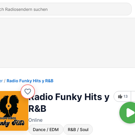
er
Radio Funky Hits y R&B
Radio Funky Hits y
13
R&B
Online
Dance / EDM
R&B / Soul