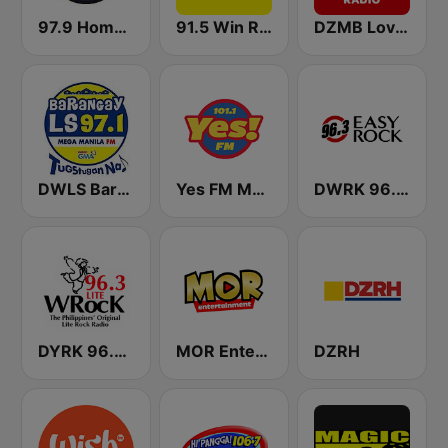
97.9 Home Radio
91.5 Win Radio Manila
DZMB Love Radio 90.7 FM
DWLS Barangay LS 97.1 FM
Yes FM Manila 101.1
DWRK 96.3 Easy Rock Manila
DYRK 96.3 WRocK
MOR Entertainment
DZRH