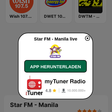
Wish 107.5 FM
DWET 106.7 Energy FM
DWTM - Magic 89.9 FM
Star FM - Manila live
APP HERUNTERLADEN
Star FM - Manila