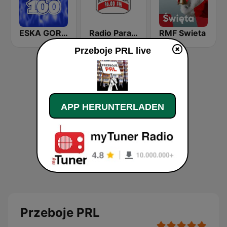
ESKA GORĄCA 100
Radio Parada 96.0 FM
RMF Swieta
Przeboje PRL live
APP HERUNTERLADEN
Przeboje PRL