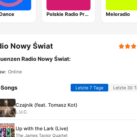
Dance
Polskie Radio Program III (PR3) Trójka
Meloradio
dio Nowy Świat
uenzen Radio Nowy Świat:
aw:
Online
-Songs
Letzte 7 Tage
Letzte 30 
Czajnik (feat. Tomasz Kot)
L.U.C.
Up with the Lark (Live)
The James Taylor Quartet