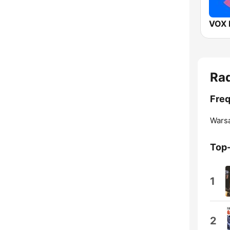
VOX 
Ra
Freq
Wars
Top
1
2