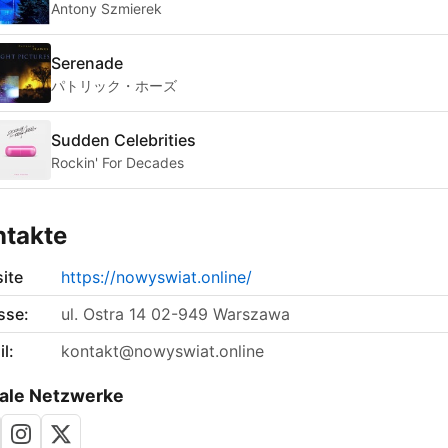
Antony Szmierek
Serenade
パトリック・ホーズ
Sudden Celebrities
Rockin' For Decades
ntakte
ite
https://nowyswiat.online/
sse:
ul. Ostra 14 02-949 Warszawa
l:
kontakt@nowyswiat.online
ale Netzwerke