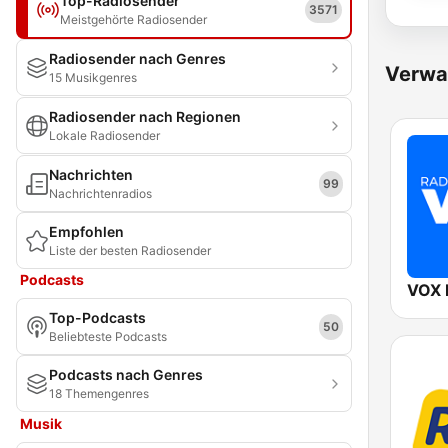
Top-Radiosender
3571
Meistgehörte Radiosender
Radiosender nach Genres
Verwa
15 Musikgenres
Radiosender nach Regionen
Lokale Radiosender
Nachrichten
99
Nachrichtenradios
Empfohlen
Liste der besten Radiosender
Podcasts
VOX
Top-Podcasts
50
Beliebteste Podcasts
Podcasts nach Genres
18 Themengenres
Musik