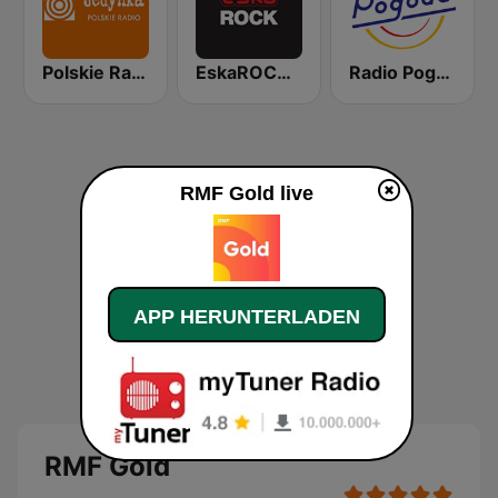
Polskie Radio Program I (PR1) Jedynka
EskaROCK Warszawa
Radio Pogoda
RMF Gold live
APP HERUNTERLADEN
RMF Gold