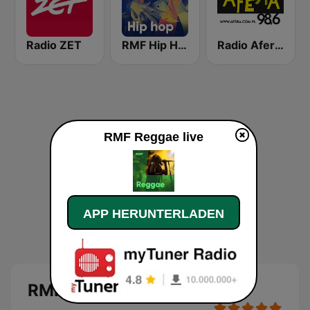
Radio ZET
RMF Hip Hop
Radio Afera 98.6 FM
RMF Reggae live
APP HERUNTERLADEN
RMF Reggae