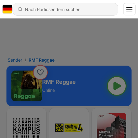
Sender
RMF Reggae
RMF Reggae
Online