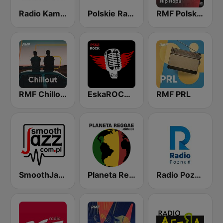
Radio Kampus 97.1
Polskie Radio Czwórka
RMF Polski hip hop
RMF Chillout
EskaROCK Rock Ballads
RMF PRL
SmoothJazz.com.pl
Planeta Reggae
Radio Poznan