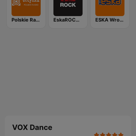
Polskie Radio Program I (PR1) Jedynka
EskaROCK Warszawa
ESKA Wrocław
VOX Dance