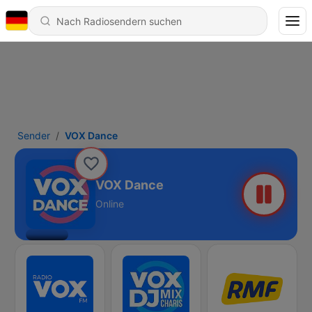
Sender
VOX Dance
VOX Dance
Online