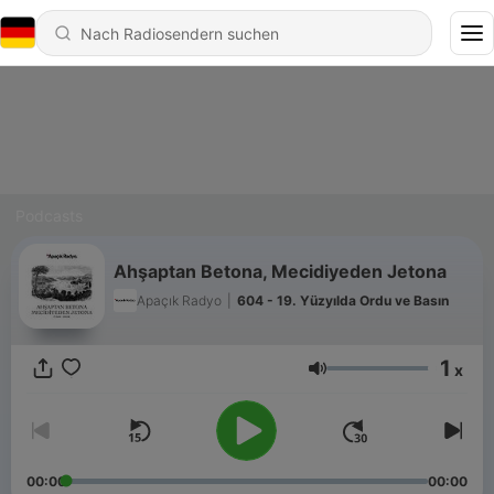
Podcasts
Ahşaptan Betona, Mecidiyeden Jetona
Apaçık Radyo
|
604 - 19. Yüzyılda Ordu ve Basın
1
x
Lautstärke
00:00
00:00