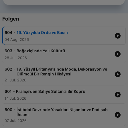
Folgen
-
604
19. Yüzyılda Ordu ve Basın
04 Aug. 2026
-
603
Boğaziçi'nde Yalı Kültürü
28 Jul. 2026
-
602
19. Yüzyıl Britanya'sında Moda, Dekorasyon ve
Ölümcül Bir Rengin Hikâyesi
21 Jul. 2026
-
601
Kraliçe’den Safiye Sultan’a Bir Köprü
14 Jul. 2026
-
600
İstibdat Devrinde Yasaklar, Nişanlar ve Padişah
İhsanı
07 Jul. 2026