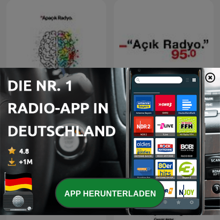
140journos Vatandaş
Açık Bilinç
Haber Bülteni
APP HERUNTERLADEN