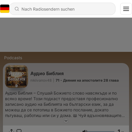
Podcasts
Аудио Библия
nikiivanov48
|
71 - Деяния на апостолите 28 глава
Аудио Библия – Слушай Божието слово навсякъде и по
всяко време! Този подкаст предоставя професионално
записано аудио на Библията на български език, за да
можеш да се потопиш в Божието послание, докато
пътуваш, работиш или си у дома. 📖 Чуй вдъхновяващите
истории и вечните истини, които променят животи. 🎧
Наслади се на ясен и изразителен прочит. 🙏 Нека Словото
1