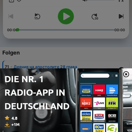
x
оживее в сърцето ти! Слушай. Размишлявай. Израствай
Lautstärke
във вярата. 📌 Представено от Библейска лига – България
00:00
00:00
Folgen
-
71
Деяния на апостолите 28 глава
20 Mär. 2025
-
70
Деяния на апостолите 27 глава
20 Mär. 2025
-
69
Деяния на апостолите 26 глава
20 Mär. 2025
-
68
Деяния на апостолите 25 глава
20 Mär. 2025