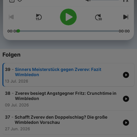
x
schonungslose Analysen mit steilen Prognosen und
Lautstärke
spannenden Anekdoten aus zwei Weltkarrieren. Ihre Expertise,
ihre Erfahrung und die besondere Liebe zu ihrem Sport sind
dabei die verbindenden Elemente, die »Becker Petkovic« zu
einem ganz besonderem Format machen: einem Podcast von
Tennisfans für Tennisfans. Mix/Master: Lukas Weidauer
00:00
00:00
Folgen
-
39
Sinners Meisterstück gegen Zverev: Fazit
Wimbledon
13 Jul. 2026
-
38
Zverev besiegt Angstgegner Fritz: Crunchtime in
Wimbledon
09 Jul. 2026
-
37
Schafft Zverev den Doppelschlag? Die große
Wimbledon Vorschau
27 Jun. 2026