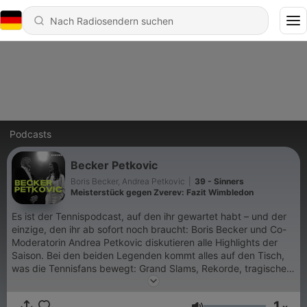
Podcasts
Becker Petkovic
Boris Becker, Andrea Petkovic
|
39 - Sinners
Meisterstück gegen Zverev: Fazit Wimbledon
Es ist der Tennispodcast, auf den ihr gewartet habt – und der
einzige, den ihr ab sofort noch braucht: Boris Becker und Co-
Moderatorin Andrea Petkovic diskutieren alle Highlights der
Saison. Bei den beiden Legenden kommt alles auf den Tisch,
was die Tennisfans bewegt: Grand Slams, Rekorde, tragische
Niederlagen, harte News und wilde Gerüchte. Der Wimbledon-
Champion und die Top-10-Spielerin kombinieren
1