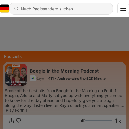
Podcasts
Boogie in the Morning Podcast
Rayo
|
411 - Andrew wins the £2K Minute
Some of the best bits from Boogie in the Morning on Forth 1.
Boogie, Arlene and Marty set you up with everything you need
to know for the day ahead and hopefully give you a laugh
along the way. Listen live on Rayo or ask your smart speaker to
‘Play Forth 1’.
1
x
Lautstärke