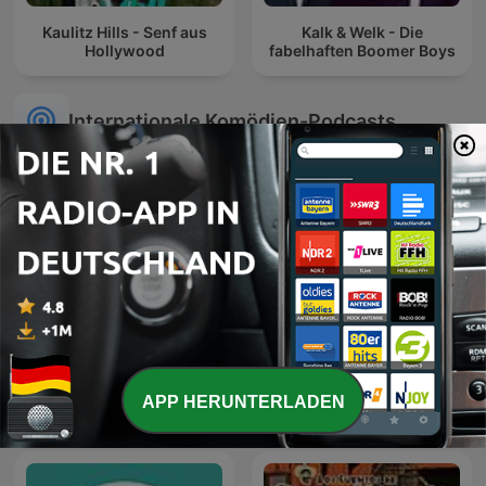
Kaulitz Hills - Senf aus
Kalk & Welk - Die
Hollywood
fabelhaften Boomer Boys
Internationale Komödien-Podcasts
James O'Brien's Mystery
Hawi D'Ehre
APP HERUNTERLADEN
Hour