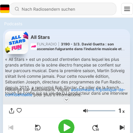
Podcasts
All Stars
FUN_RADIO
|
3190 - 3/3. David Guetta : son
ascension fulgurante dans l'industrie musicale et
ses folles collaborations artistiques
« All Stars » est un podcast d’entretien dans lequel les plus
grands artistes de la scène électro française se confient sur
leur parcours musical. Dans la première saison, Martin Solveig
s’était livré comme jamais. Pour cette nouvelle édition,
Sébastien Joseph, directeur des programmes de Fun Radio
depuis 2010, a rencontré Bob Sinclar. Ce pilier de la french
Hébergé par Audiomeans. Visitez
audiomeans.fr/politique-de-
touch se confie sur sa vie de DJ producteur dans une interview
confidentialite
pour plus d'informations.
intimiste, décomposée en quatre épisodes. Le compositeur de
« I Feel For You » revient sur les grands moments de sa carrière
1
: ses débuts, ses réussites, ses rencontres artistiques... All
x
Lautstärke
Stars est un podcast RTL Originals présenté et réalisé par
Sébastien Joseph | Direction : Charlotte Pascal et Alice
Boryczka | Production : Mildray Goinard | Rédaction en chef :
Sylvain Zimmermann | Chef de projet : Nassim Aziki |