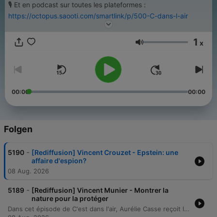
🎙️ Et en podcast sur toutes les plateformes :
https://octopus.saooti.com/smartlink/p/500-C-dans-l-air
1
x
Lautstärke
00:00
00:00
Folgen
-
5190
[Rediffusion] Vincent Crouzet - Epstein: une
affaire d'espion?
08 Aug. 2026
-
5189
[Rediffusion] Vincent Munier - Montrer la
nature pour la protéger
Dans cet épisode de C'est dans l'air, Aurélie Casse reçoit le photographe naturaliste Vincent Munier pour présenter son nouveau documentaire Le champ des forêts. À travers un récit intime qui lie trois générations — son père, lui-même et son fils — le réalisateur explore la philosophie de l'affût en forêt vosgienne, une pratique fondée sur l'effacement, l'attente et l'émerveillement devant la vie sauvage. Le film aborde également des thématiques écologiques cruciales, notamment la disparition du grand tétra face au réchauffement climatique, tout en proposant une réflexion spirituelle sur notre reconnexion nécessaire avec le monde non humain.