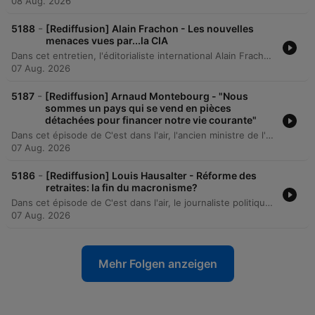
08 Aug. 2026
-
5188
[Rediffusion] Alain Frachon - Les nouvelles
menaces vues par...la CIA
Dans cet entretien, l'éditorialiste international Alain Frachon analyse le dernier rapport annuel sur les menaces mondiales établi par les agences de renseignement américaines (CIA, FBI). L'expert souligne une politisation inédite des services de renseignement sous l'influence de la présidence américaine et décrit un paysage géopolitique marqué par la banalisation de la guerre, l'effondrement des accords de désarmement nucléaire et l'émergence de nouvelles menaces technologiques comme l'intelligence artificielle et l'informatique quantique. L'épisode explore également les tensions croissantes entre les États-Unis et l'Europe, ainsi que le soutien potentiel des services américains à des mouvements politiques populistes en Europe.
07 Aug. 2026
-
5187
[Rediffusion] Arnaud Montebourg - "Nous
sommes un pays qui se vend en pièces
détachées pour financer notre vie courante"
Dans cet épisode de C'est dans l'air, l'ancien ministre de l'Économie Arnaud Montebourg analyse la situation critique des finances publiques françaises et la perte de confiance envers l'État. L'entretien explore les causes du déficit public et du déficit commercial, mettant en lumière le concept de « déficits jumeaux » qui fragilise la souveraineté nationale. L'invité aborde les enjeux de la désindustrialisation, citant la vente d'entreprises emblématiques comme Alstom ou Lafarge, et propose une réflexion sur la nécessité de relocaliser la production, notamment dans le secteur pharmaceutique. Le débat souligne l'importance de réorienter l'épargne française vers l'investissement productif national plutôt que vers les marchés étrangers.
07 Aug. 2026
-
5186
[Rediffusion] Louis Hausalter - Réforme des
retraites: la fin du macronisme?
Dans cet épisode de C'est dans l'air, le journaliste politique Louis Osalter analyse la situation de crise traversée par Emmanuel Macron. À travers son ouvrage « La foudre et les cendres », il revient sur la descente aux enfers du président depuis la dissolution de l'Assemblée nationale, explorant les tensions avec ses propres troupes, notamment Gabriel Attal et Édouard Philippe. L'entretien aborde également la stratégie diplomatique du chef de l'État, son refus de renoncer au pouvoir malgré une impopularité marquée, et les spéculations entourant un éventuel retour politique en 2032.
07 Aug. 2026
Mehr Folgen anzeigen