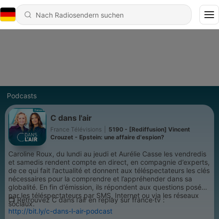
Podcasts
C dans l'air
France Télévisions
|
5190 - [Rediffusion] Vincent
Crouzet - Epstein: une affaire d'espion?
Caroline Roux, du lundi au jeudi et Aurélie Casse les vendredis
et samedis rendent compte en direct, en compagnie d’experts,
de ce qui fait l’actualité et donnent aux téléspectateurs les clés
nécessaires pour la comprendre et l’appréhender dans sa
globalité. En fin d’émission, ils répondent aux questions posées
par les téléspectateurs par SMS, Internet ou via les réseaux
📺 Retrouvez C dans l’air en replay sur france·tv :
sociaux.
http://bit.ly/c-dans-l-air-podcast