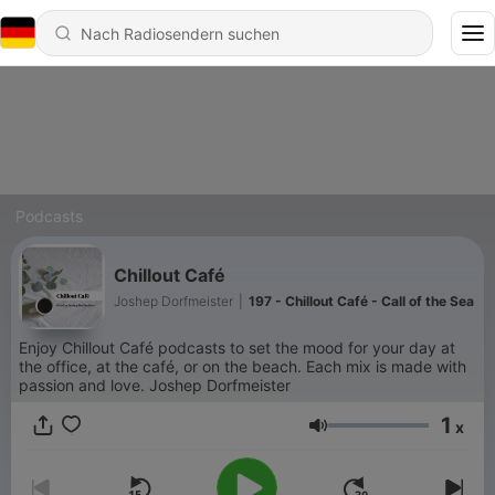
Podcasts
Chillout Café
Joshep Dorfmeister
|
197 - Chillout Café - Call of the Sea
Enjoy Chillout Café podcasts to set the mood for your day at
the office, at the café, or on the beach. Each mix is ​​made with
passion and love. Joshep Dorfmeister
1
x
Lautstärke