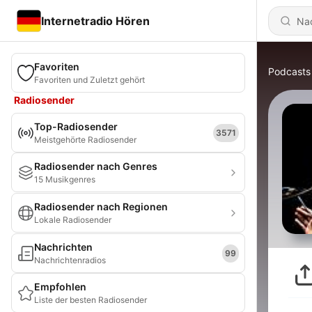
Internetradio Hören
Favoriten
Podcasts
Favoriten und Zuletzt gehört
Radiosender
Top-Radiosender
3571
Meistgehörte Radiosender
Radiosender nach Genres
15 Musikgenres
Radiosender nach Regionen
Lokale Radiosender
Nachrichten
99
Nachrichtenradios
Empfohlen
Liste der besten Radiosender