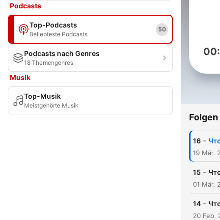
Podcasts
Top-Podcasts
50
Beliebteste Podcasts
00
Podcasts nach Genres
18 Themengenres
Musik
Top-Musik
Meistgehörte Musik
Folgen
-
16
Что
19 Mär. 
-
15
Что
01 Mär. 
-
14
Что
20 Feb. 