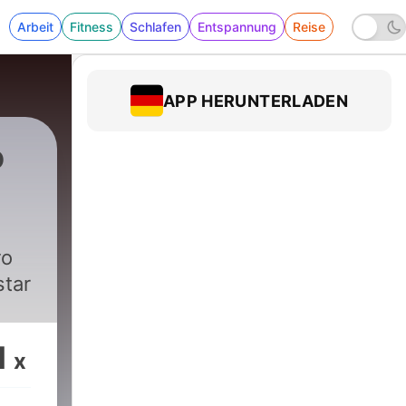
Arbeit
Fitness
Schlafen
Entspannung
Reise
APP HERUNTERLADEN
о
то
star
1
x