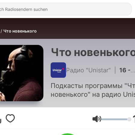
Что новенького
Что новеньког
Радио "Unistar"
|
16 - Что новенького
Подкасты программы "Ч
новенького" на радио Uni
Lautstärke