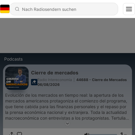
Podcasts
Cierre de mercados
Radio Intereconomía
|
44688 - Cierre de Mercados
06/08/2026
Evolución de los mercados en tiempo real: la apertura de los
mercados americanos protagoniza el comienzo del programa,
que tiene cabida para las finanzas personales y el repaso por
la prensa económica nacional y extranjera. Toda la actualidad
macroeconómica con entrevistas a los protagonistas. Tertulias
de análisis de la actualidad económica de la jornada con
economistas y expertos. El cierre de las bolsas europeas y la
1