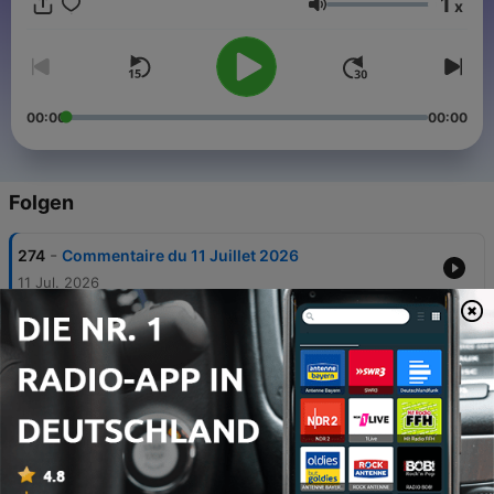
1
x
Lautstärke
00:00
00:00
Folgen
-
274
Commentaire du 11 Juillet 2026
11 Jul. 2026
-
273
En route vers la présidentielle, avec Jérôme
Jaffré
04 Jul. 2026
-
272
Crise politique en Grande-Bretagne : l'héritage
empoisonné du Brexit, avec Marc Roche
27 Jun. 2026