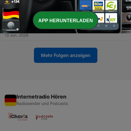
-
271
Poutine et la nature du régime russe, avec Pierre
Lévy, ancien ambassadeur à Moscou
20 Jun. 2026
APP HERUNTERLADEN
-
270
La justice française en quête d'une réforme en
profondeur, avec Jean-Jacques Urvoas
13 Jun. 2026
Mehr Folgen anzeigen
Internetradio Hören
Radiosender und Podcasts