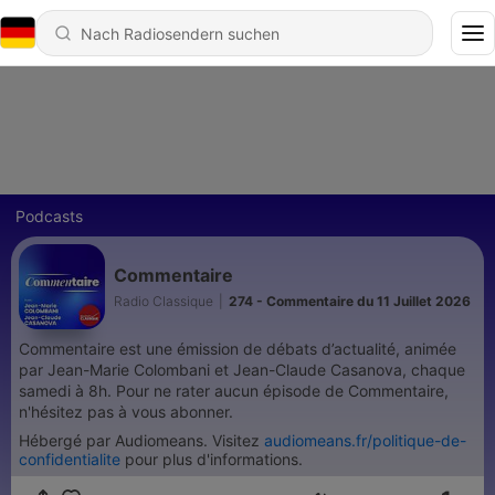
Podcasts
Commentaire
Radio Classique
|
274 - Commentaire du 11 Juillet 2026
Commentaire est une émission de débats d’actualité, animée
par Jean-Marie Colombani et Jean-Claude Casanova, chaque
samedi à 8h. Pour ne rater aucun épisode de Commentaire,
n'hésitez pas à vous abonner.
Hébergé par Audiomeans. Visitez
audiomeans.fr/politique-de-
confidentialite
pour plus d'informations.