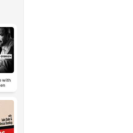
e with
ien