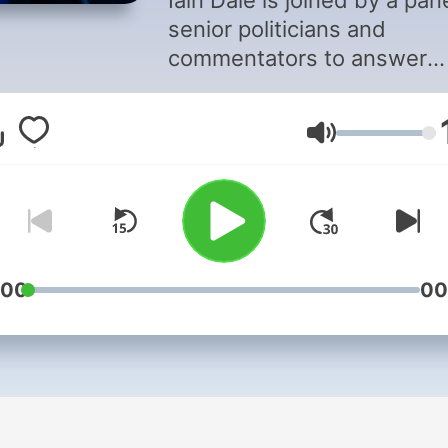
Iain Dale is joined by a pan
senior politicians and
commentators to answer
listener questions on the
biggest stories of the week
Lautstärke
Debate, in-depth discussi
and laughs all guaranteed!
:00
00