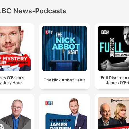
LBC News-Podcasts
es O'Brien's
Full Disclosur
The Nick Abbot Habit
stery Hour
James O'Br