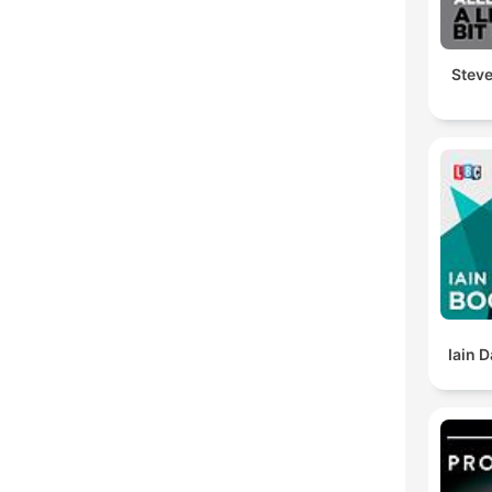
Steve 
Iain 