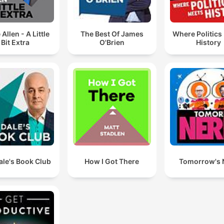
Allen - A Little
The Best Of James
Where Politics
Bit Extra
O'Brien
History
Dale's Book Club
How I Got There
Tomorrow's 