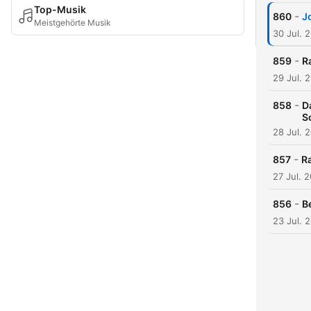
Top-Musik
-
860
J
Meistgehörte Musik
30 Jul. 
-
859
R
29 Jul. 
-
858
D
S
28 Jul. 
-
857
Ra
27 Jul. 
-
856
B
23 Jul. 