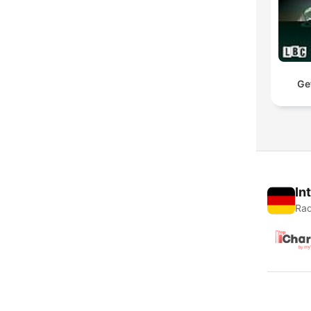
Ge
In
Rad