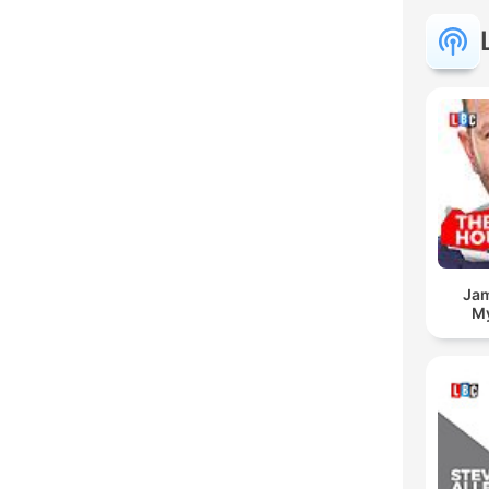
Jam
My