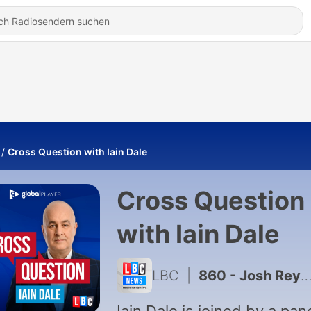
Cross Question with Iain Dale
Cross Question
with Iain Dale
LBC
|
860 - Josh Reynolds, John Elliott, Caroline Russell & Sarah Southern