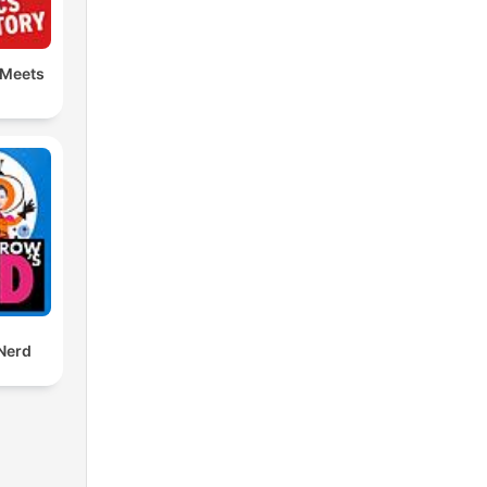
 Meets
Nerd