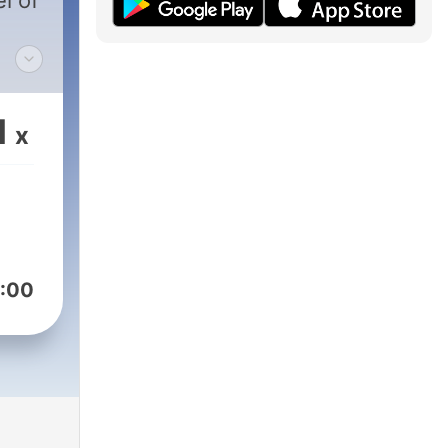
el of
.
1
x
on
:00