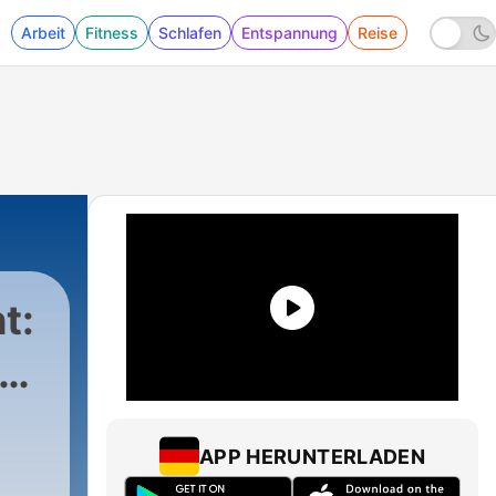
Arbeit
Fitness
Schlafen
Entspannung
Reise
t:
go
1 - Corona SPEZIAL zu Homeoffice, Impfung &
APP HERUNTERLADEN