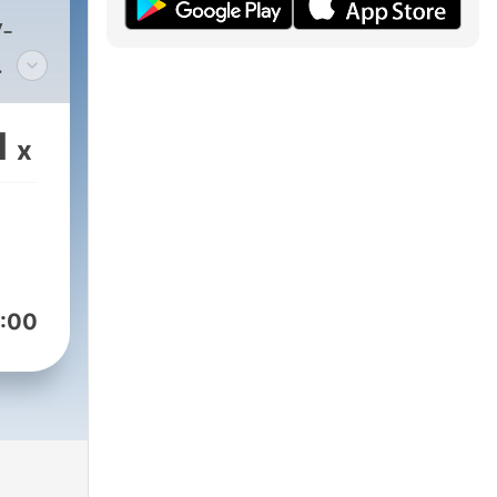
V-
eiß
1
x
e
:00