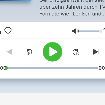
Der Erfolgsanwalt, der seit
über zehn Jahren durch T
Formate wie "Lenßen und
Partner" bereits zahlreiche
knifflige Fälle gelöst hat, w
Lautstärke
auf Deine Rechtsfragen di
richtige Antwort.
:00
00