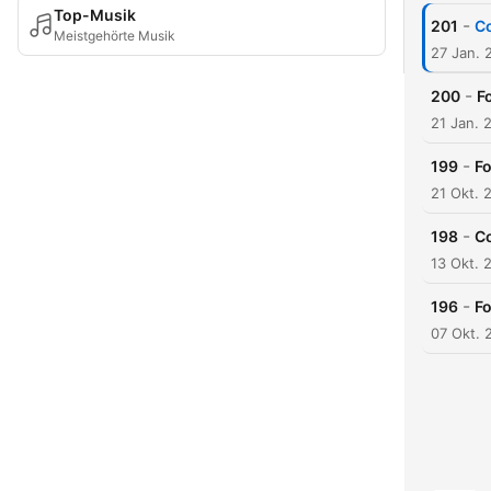
Top-Musik
-
201
Co
Meistgehörte Musik
27 Jan. 
-
200
F
21 Jan. 
-
199
Fo
21 Okt. 
-
198
Co
13 Okt. 
-
196
Fo
07 Okt. 