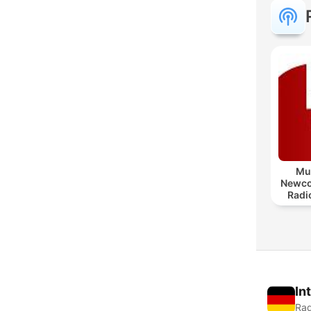
Mus
Newco
Radi
In
Rad