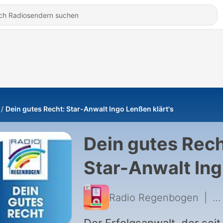
Dein gutes Recht: Star-Anwalt Ingo Lenßen klärt's
Dein gutes Rech
Star-Anwalt In
Lenßen klärt's
Radio Regenbogen
|
20