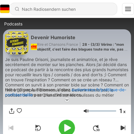
Podcasts
Devenir Humoriste
Rire et Chansons France
|
28 - (3/3) Vérino : "mon
objectif, c'est faire des blagues toute ma vie, pas de
remplir des salles ou faire des vues"
Je suis Pauline Grisoni, journaliste et animatrice, et je rêve
secrètement de monter sur les planches. Alors j’ai décidé dans
ce podcast de partir à la rencontre des plus grands humoristes
pour recueillir leurs tips / conseils / dos and don’ts ;) Comment
on trouve l’inspiration ? Comment on se crée un réseau ?
Comment on survit à son premier bide sur scène ? Comment on
Hébergé par Audiomeans. Visitez
audiomeans.fr/politique-de-
finit à l’Olympia ? Bienvenue dans Devenir Humoriste, le
confidentialite
pour plus d'informations.
podcast de Rire et Chansons sur les coulisses du métier
d’humoriste.
1
x
Lautstärke