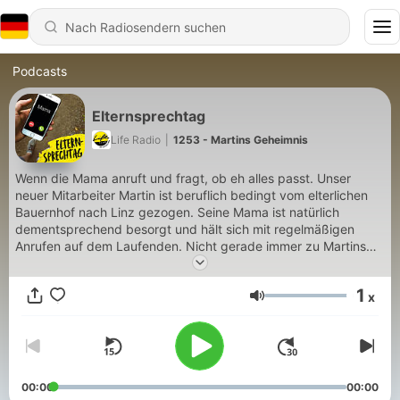
Podcasts
Elternsprechtag
Life Radio
|
1253 - Martins Geheimnis
Wenn die Mama anruft und fragt, ob eh alles passt. Unser
neuer Mitarbeiter Martin ist beruflich bedingt vom elterlichen
Bauernhof nach Linz gezogen. Seine Mama ist natürlich
dementsprechend besorgt und hält sich mit regelmäßigen
Anrufen auf dem Laufenden. Nicht gerade immer zu Martins
Freude! Du hast Feedback zum Podcast? Schreib uns an
podcast@liferadio.at!
1
x
Lautstärke
00:00
00:00