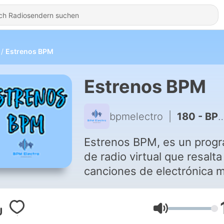
Estrenos BPM
Estrenos BPM
bpmelectro
|
180 - BPM Electro - Estrenos 30 (2020-09-21)
Estrenos BPM, es un prog
de radio virtual que resalta
canciones de electrónica 
recientes. Disfrútalos prim
en vivo en bpmelectro.com
Lautstärke
todos los lunes a las 10:0