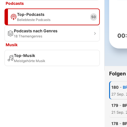
Podcasts
Top-Podcasts
50
Beliebteste Podcasts
Podcasts nach Genres
00
18 Themengenres
Musik
Top-Musik
Meistgehörte Musik
Folgen
-
180
BP
27 Sep.
-
179
BP
21 Sep. 
-
178
BP