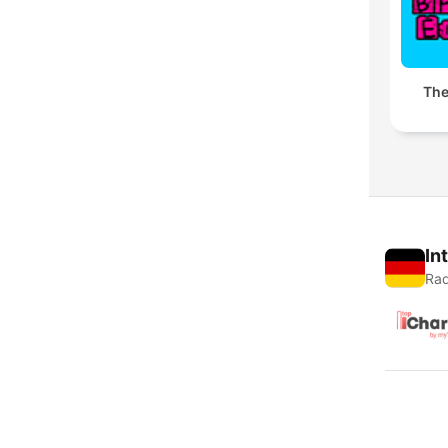
The
In
Rad