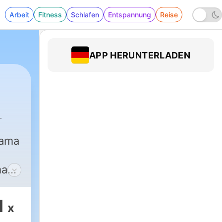
Arbeit
Fitness
Schlafen
Entspannung
Reise
APP HERUNTERLADEN
rama
mas
ero
1
x
0 am