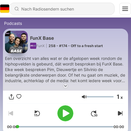
Podcasts
FunX Base
FunX
|
258 - #174 - Off to a fresh start
Een overzicht van alles wat er de afgelopen week rondom de
hiphopvelden is gebeurd, dát wordt besproken bij FunX Base.
Elke week bespreken Pim, Dieuwertje en Silvinio de
belangrijkste onderwerpen door. Of het nu gaat om muziek, de
industrie, achterklap of de media: het komt iedere week voorbij
in FunX Base.
1
x
Lautstärke
00:00
00:00